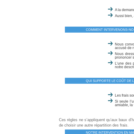
A la demand
Aussi bien, 
COMMENT INTERVENONS-NO
Nous convo
accusé de r
Nous dress
prononcer s
L’une des p
notre descri
QUI SUPPORTE LE COÛT DE L’
Les frais so
Si seule l’
amiable, la 
Ces règles ne s’appliquent qu’aux baux d’h
de choisir une autre répartition des frais.
NOTRE INTERVENTION EN MAT