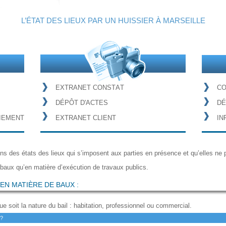
L’ÉTAT DES LIEUX PAR UN HUISSIER À MARSEILLE
E
X
T
R
A
N
E
T
C
O
N
S
T
A
T
C
D
É
P
Ô
T
D
'
A
C
T
E
S
D
É
I
E
M
E
N
T
E
X
T
R
A
N
E
T
C
L
I
E
N
T
I
N
ns des états des lieux qui s’imposent aux parties en présence et qu’elles ne p
baux qu’en matière d’exécution de travaux publics.
EN MATIÈRE DE BAUX :
e soit la nature du bail : habitation, professionnel ou commercial.
?