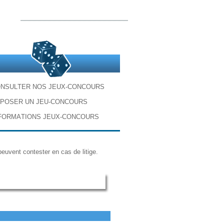
O
N
S
U
L
T
E
R
N
O
S
J
E
U
X
-
C
O
N
C
O
U
R
S
P
O
S
E
R
U
N
J
E
U
-
C
O
N
C
O
U
R
S
F
O
R
M
A
T
I
O
N
S
J
E
U
X
-
C
O
N
C
O
U
R
S
euvent contester en cas de litige.