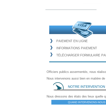
P
A
I
E
M
E
N
T
E
N
L
I
G
N
E
I
N
F
O
R
M
A
T
I
O
N
S
P
A
I
E
M
E
N
T
T
É
L
É
C
H
A
R
G
E
R
F
O
R
M
U
L
A
I
R
E
P
A
Officiers publics assermentés, nous réaliso
Nous intervenons aussi bien en matière de 
NOTRE INTERVENTION 
Nous dressons des états des lieux quelle qu
QUAND INTERVENONS-NOUS 