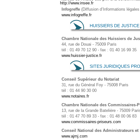
http://www.insee.fr
Infogreffe
(Diffusion d’Informations légales
www.infogreffe.fr
HUISSIERS DE JUSTICE
Chambre Nationale des Huissiers de Jus
44, rue de Douai - 75009 Paris
tél : 01 49 70 12 90 - fax : 01 40 16 99 35
www.huissier-justice.fr
SITES JURIDIQUES PR
Conseil Supérieur du Notariat
31, rue du Général Foy - 75008 Paris
tél : 01 44 90 30 00
www.notaires.fr
Chambre Nationale des Commissaires-Pr
13, rue de la Grande Batelière - 75009 Pari
tél : 01 47 70 89 33 - fax : 01 48 00 06 83
www.commissaires-priseurs.com
Conseil National des Administrateurs et
www.ajmj.com