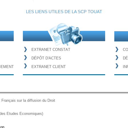
LES LIENS UTILES DE LA SCP TOUAT
E
X
T
R
A
N
E
T
C
O
N
S
T
A
T
C
D
É
P
Ô
T
D
'
A
C
T
E
S
D
É
I
E
M
E
N
T
E
X
T
R
A
N
E
T
C
L
I
E
N
T
I
N
Français sur la diffusion du Droit
et des Etudes Economiques)
ion