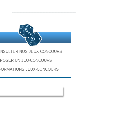
O
N
S
U
L
T
E
R
N
O
S
J
E
U
X
-
C
O
N
C
O
U
R
S
P
O
S
E
R
U
N
J
E
U
-
C
O
N
C
O
U
R
S
F
O
R
M
A
T
I
O
N
S
J
E
U
X
-
C
O
N
C
O
U
R
S