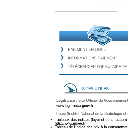
P
A
I
E
M
E
N
T
E
N
L
I
G
N
E
I
N
F
O
R
M
A
T
I
O
N
S
P
A
I
E
M
E
N
T
T
É
L
É
C
H
A
R
G
E
R
F
O
R
M
U
L
A
I
R
E
P
A
SITES UTILES
Légifrance
: Site Officiel du Gouvernement 
www.legifrance.gouv.fr
Insee
(Institut National de la Statistique 
Tableaux des indices (loyer et construction)
http://www.insee.fr
Tableau de l’indice des prix à la consommat